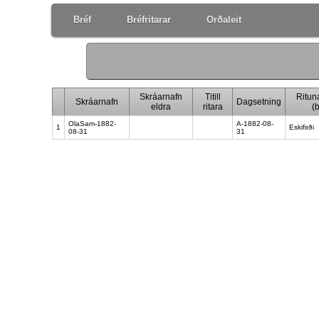
Bréf
Bréfritarar
Orðaleit
Skráarnafn
Titill
Ritun
Skráarnafn
Dagsetning
eldra
ritara
(
OlaSam-1882-
A-1882-08-
1
Eskifirði
08-31
31