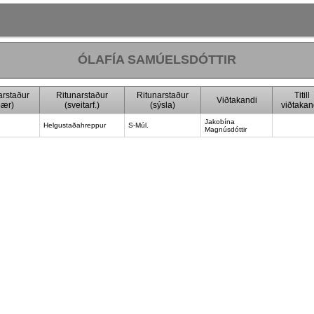
ÓLAFÍA SAMÚELSDÓTTIR
arstaður
Ritunarstaður
Ritunarstaður
Titill
Viðtakandi
bær)
(sveitarf.)
(sýsla)
viðtaka
Jakobína
Helgustaðahreppur
S-Múl.
Magnúsdóttir