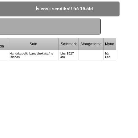
Íslensk sendibréf frá 19.öld
Safn
Safnmark
Athugasemd
Mynd
nda
Handritadeild Landsbókasafns
Lbs 3527
frá
Íslands
4to
Lbs.