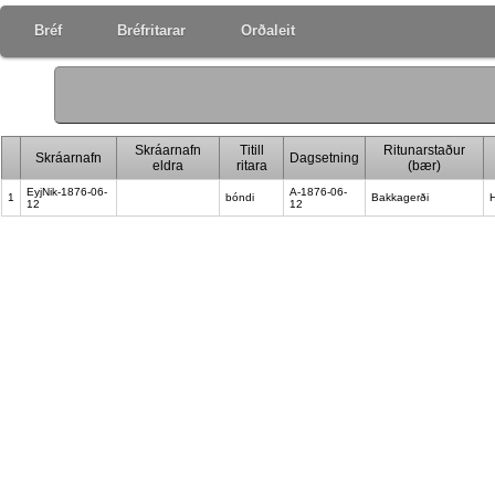
Bréf
Bréfritarar
Orðaleit
Skráarnafn
Titill
Ritunarstaður
Skráarnafn
Dagsetning
eldra
ritara
(bær)
EyjNik-1876-06-
A-1876-06-
1
bóndi
Bakkagerði
H
12
12