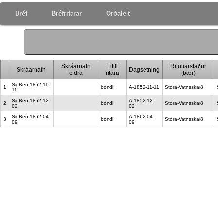
Bréf
Bréfritarar
Orðaleit
Skráarnafn
Titill
Ritunarstaður
Skráarnafn
Dagsetning
eldra
ritara
(bær)
SigBen-1852-11-
1
bóndi
A-1852-11-11
Stóra-Vatnsskarð
11
SigBen-1852-12-
A-1852-12-
2
bóndi
Stóra-Vatnsskarð
02
02
SigBen-1862-04-
A-1862-04-
3
bóndi
Stóra-Vatnsskarð
09
09