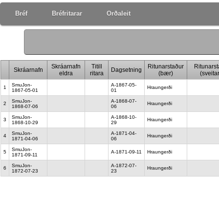
Bréf
Bréfritarar
Orðaleit
Skráarnafn
Titill
Ritunarstaður
Ritunarst
Skráarnafn
Dagsetning
eldra
ritara
(bær)
(sveitar
SmuJon-
A-1867-05-
1
Hraungerði
1867-05-01
01
SmuJon-
A-1868-07-
2
Hraungerði
1868-07-06
06
SmuJon-
A-1868-10-
3
Hraungerði
1868-10-29
29
SmuJon-
A-1871-04-
4
Hraungerði
1871-04-06
06
SmuJon-
5
A-1871-09-11
Hraungerði
1871-09-11
SmuJon-
A-1872-07-
6
Hraungerði
1872-07-23
23