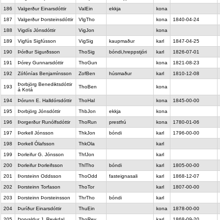
186
Valgerður Einarsdóttir
ValEin
ekkja
kona
187
Valgerður Þorsteinsdóttir
VlgTho
kona
1840-04-24
188
Vigdís Jónsdóttir
VigJon
kona
189
Vigfús Sigfússon
VigSig
kaupmaður
karl
1847-04-25
190
Þórður Sigurðsson
ThoSig
bóndi,hreppstjóri
karl
1826-07-01
191
Þórey Gunnarsdóttir
ThoGun
kona
1821-08-23
192
Zófónías Benjamínsson
ZofBen
húsmaður
karl
1810-12-08
Þorbjörg Benediktsdóttir
193
ThoBen
kona
á Kotá
194
Þórunn E. Halldórsdóttir
ThoHal
kona
1845-00-00
195
Þorbjörg Jónsdóttir
ThbJon
ekkja
kona
196
Þorgerður Runólfsdóttir
ThoRun
prestfrú
kona
1780-01-06
197
Þorkell Jónsson
ThkJon
bóndi
karl
1796-00-00
198
Þorkell Ólafsson
ThkOla
karl
199
Þorleifur G. Jónsson
ThfJon
karl
200
Þorleifur Þorleifsson
ThlTho
bóndi
karl
1805-00-00
201
Þorsteinn Oddsson
ThoOdd
fasteignasali
karl
1868-12-07
202
Þorsteinn Torfason
ThoTor
karl
1807-00-00
203
Þorsteinn Þorsteinsson
ThrTho
bóndi
karl
204
Þuríður Einarsdóttir
ThuEin
kona
1878-00-00
205
Þorvaldur J. Reykdal
ThoRey
karl
1868-09-20