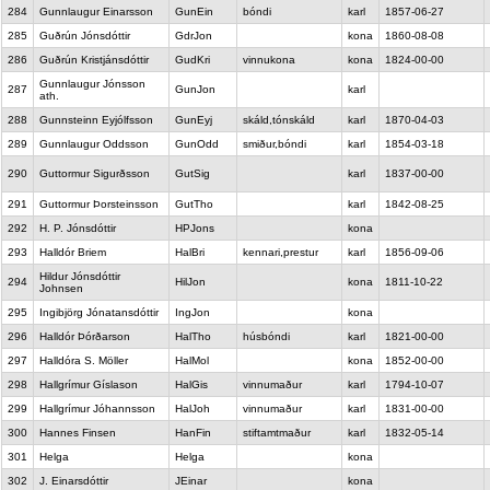
284
Gunnlaugur Einarsson
GunEin
bóndi
karl
1857-06-27
285
Guðrún Jónsdóttir
GdrJon
kona
1860-08-08
286
Guðrún Kristjánsdóttir
GudKri
vinnukona
kona
1824-00-00
Gunnlaugur Jónsson
287
GunJon
karl
ath.
288
Gunnsteinn Eyjólfsson
GunEyj
skáld,tónskáld
karl
1870-04-03
289
Gunnlaugur Oddsson
GunOdd
smiður,bóndi
karl
1854-03-18
290
Guttormur Sigurðsson
GutSig
karl
1837-00-00
291
Guttormur Þorsteinsson
GutTho
karl
1842-08-25
292
H. P. Jónsdóttir
HPJons
kona
293
Halldór Briem
HalBri
kennari,prestur
karl
1856-09-06
Hildur Jónsdóttir
294
HilJon
kona
1811-10-22
Johnsen
295
Ingibjörg Jónatansdóttir
IngJon
kona
296
Halldór Þórðarson
HalTho
húsbóndi
karl
1821-00-00
297
Halldóra S. Möller
HalMol
kona
1852-00-00
298
Hallgrímur Gíslason
HalGis
vinnumaður
karl
1794-10-07
299
Hallgrímur Jóhannsson
HalJoh
vinnumaður
karl
1831-00-00
300
Hannes Finsen
HanFin
stiftamtmaður
karl
1832-05-14
301
Helga
Helga
kona
302
J. Einarsdóttir
JEinar
kona