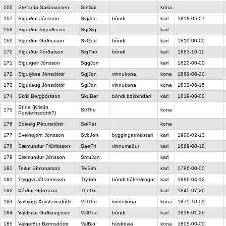
166
Stefanía Salómonsen
SteSal
kona
167
Sigurður Jónsson
SigJon
bóndi
karl
1818-05-07
168
Sigurður Sigurðsson
SgrSig
karl
169
Sigurður Guðnason
SirGud
bóndi
karl
1819-00-00
170
Sigurður Þórðarson
SigTho
bóndi
karl
1883-10-11
171
Sigurgeir Jónsson
SggJon
karl
1820-00-00
172
Sigurjóna Jónsdóttir
SgjJon
vinnukona
kona
1869-08-20
173
Sigurlaug Jónsdóttir
SglJon
vinnukona
kona
1832-06-15
174
Skúli Bergþórsson
SkuBer
bóndi,bókbindari
karl
1819-00-00
Stína (Kristín
175
StiTho
kona
Þorsteinsdóttir?)
176
Sólveig Pétursdóttir
SolPet
kona
177
Sveinbjörn Jónsson
SvbJon
byggingarmeistari
karl
1900-02-12
178
Sæmundur Friðriksson
SaeFri
vinnumaður
karl
1869-08-18
179
Sæmundur Jónsson
SmuJon
karl
180
Teitur Símonarson
TeiSim
karl
1796-00-00
181
Tryggvi Jóhannsson
TryJoh
bóndi,búfræðingur
karl
1886-04-12
182
Þórður Grímsson
ThoGri
karl
1845-07-20
183
Valbjörg Þorsteinsdóttir
ValTho
vinnukona
kona
1875-10-09
184
Valdimar Guðlaugsson
ValGud
bóndi
karl
1838-01-26
185
Valgerður Björnsdóttir
ValBjo
húsfreyja
kona
1805-00-00