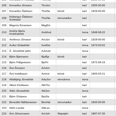
206
Þorvarður Jónsson
ThvJon
karl
1805-00-00
207
Þorvarður Ólafsson
ThvOla
bóndi
karl
1829-00-00
Þórbergur Ólafsson
208
ThoOla
vinnumaður
karl
Snóksdal
209
Magnús Einarsson
MagEin
karl
Andría María
210
AndAnd
kona
1848-08-22
Andrésdóttir
211
Arnfinnur Jónsson
ArnJon
bóndi
karl
1829-00-00
212
Auður Gísladóttir
AudGis
kona
1873-03-02
213
Á. Jónsdóttir (ath)
AJonsd
kona
214
Björn Bjarnason
BjoBja
bóndi
karl
215
Björn Friðgeirsson
BjoFri
karl
1872-08-16
216
Árni Árnason
ArnArn
karl
217
Árni Indriðason
ArnInd
bóndi
karl
1805-05-21
218
Aðalbjörg Jónsdóttir
AdaJon
vinnukona
kona
219
Albert Þórðason
AlbTho
karl
220
Aldís Jónasdóttir
AldJon
kona
221
Björn Gíslason
BjoGis
karl
222
Benedikt Hálfdanarson
BenHal
vinnumaður
karl
1845-00-00
223
Aldís Laxdal
AldLax
kona
224
Árni Jóhannsson
ArnJoh
Skipstjóri
karl
1887-07-30