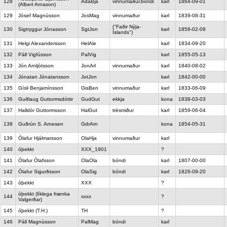
128
AdaBja
vinnumaður,bóndi
karl
1864-09-01
(Albert Arnason)
129
Jósef Magnússon
JosMag
vinnumaður
karl
1839-08-31
("Faðir Nýja-
130
Sigtryggur Jónasson
SgtJon
karl
1856-02-09
Íslands")
131
Helgi Alexandersson
HelAle
karl
1834-09-20
132
Páll Vigfússon
PalVig
karl
1855-05-13
133
Jón Arnljótsson
JonArl
vinnumaður
karl
1840-08-02
134
Jónatan Jónatansson
JotJon
karl
1842-00-00
135
Gísli Benjamínsson
GisBen
vinnumaður
karl
1833-06-09
136
Guðlaug Guttormsdóttir
GudGut
ekkja
kona
1838-03-03
137
Halldór Guttormsson
HalGut
trésmiður
karl
1859-06-04
138
Guðrún S. Arnesen
GdrArn
kona
1854-05-31
139
Ólafur Hjálmarsson
OlaHja
vinnumaður
karl
140
óþekkt
XXX_1901
?
141
Ólafur Ólafsson
OlaOla
bóndi
karl
1807-00-00
142
Ólafur Sigurðsson
OlaSig
bóndi
karl
1826-09-20
143
óþekkt
XXX
?
óþekkt (líklega frænka
144
xxxx
?
Valgerðar)
145
óþekkt (T.H.)
TH
?
146
Páll Magnússon
PalMag
bóndi
karl