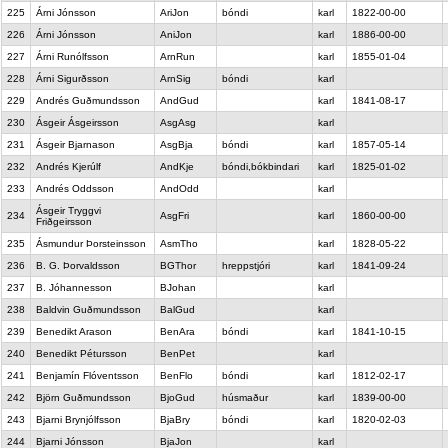
225
Árni Jónsson
AriJon
bóndi
karl
1822-00-00
226
Árni Jónsson
AniJon
karl
1886-00-00
227
Árni Runólfsson
ArnRun
karl
1855-01-04
228
Árni Sigurðsson
ArnSig
bóndi
karl
229
Andrés Guðmundsson
AndGud
karl
1841-08-17
230
Ásgeir Ásgeirsson
AsgAsg
karl
231
Ásgeir Bjarnason
AsgBja
bóndi
karl
1857-05-14
232
Andrés Kjerúlf
AndKje
bóndi,bókbindari
karl
1825-01-02
233
Andrés Oddsson
AndOdd
karl
Ásgeir Tryggvi
234
AsgFri
karl
1860-00-00
Friðgeirsson
235
Ásmundur Þorsteinsson
AsmTho
karl
1828-05-22
236
B. G. Þorvaldsson
BGThor
hreppstjóri
karl
1841-09-24
237
B. Jóhannesson
BJohan
karl
238
Baldvin Guðmundsson
BalGud
karl
239
Benedikt Arason
BenAra
bóndi
karl
1841-10-15
240
Benedikt Pétursson
BenPet
karl
241
Benjamín Flóventsson
BenFlo
bóndi
karl
1812-02-17
242
Björn Guðmundsson
BjoGud
húsmaður
karl
1839-00-00
243
Bjarni Brynjólfsson
BjaBry
bóndi
karl
1820-02-03
244
Bjarni Jónsson
BjaJon
karl