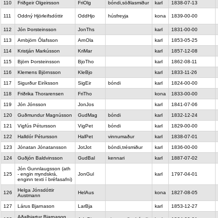
110
Friðgeir Olgeirsson
FriOlg
bóndi,söðlasmiður
karl
1838-07-13
111
Oddný Hjörleifsdóttir
OddHjo
húsfreyja
kona
1839-00-00
112
Jón Þorsteinsson
JonThs
karl
1831-00-00
113
Arnbjörn Ólafsson
ArnOla
karl
1853-05-25
114
Kristján Markússon
KriMar
karl
1857-12-08
115
Björn Þorsteinsson
BjoTho
karl
1862-08-11
116
Klemens Björnsson
KleBjo
karl
1833-11-26
117
Sigurður Eiríksson
SigEir
bóndi
karl
1824-00-00
118
Friðrika Thorarensen
FriTho
kona
1833-00-00
119
Jón Jónsson
JonJos
karl
1841-07-06
120
Guðmundur Magnússon
GudMag
bóndi
karl
1832-12-24
121
Vigfús Pétursson
VigPet
bóndi
karl
1829-00-00
122
Halldór Pétursson
HalPet
vinnumaður
karl
1838-07-01
123
Jónatan Jónatansson
JotJot
bóndi,trésmiður
karl
1836-00-00
124
Guðjón Baldvinsson
GudBal
kennari
karl
1887-07-02
Jón Gunnlaugsson (ath
125
- engin myndskrá,
JonGul
karl
1797-04-01
enginn texti í bréfasafni)
Helga Jónsdóttir
126
HelAus
kona
1827-08-05
Austmann
127
Lárus Bjarnason
LarBja
karl
1853-12-27
Aðalbjartur Bjarnason