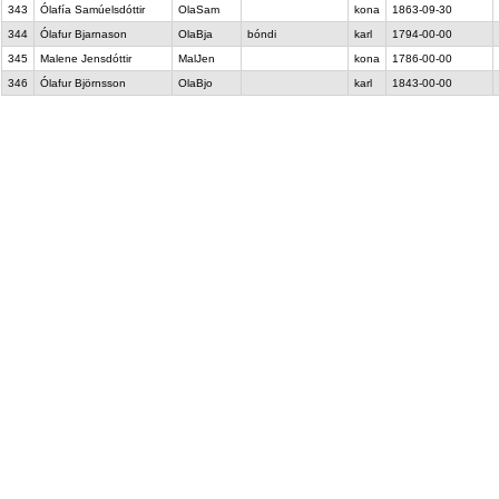
343
Ólafía Samúelsdóttir
OlaSam
kona
1863-09-30
344
Ólafur Bjarnason
OlaBja
bóndi
karl
1794-00-00
345
Malene Jensdóttir
MalJen
kona
1786-00-00
346
Ólafur Björnsson
OlaBjo
karl
1843-00-00