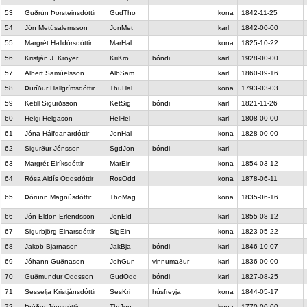
53
Guðrún Þorsteinsdóttir
GudTho
kona
1842-11-25
54
Jón Metúsalemsson
JonMet
karl
1842-00-00
55
Margrét Halldórsdóttir
MarHal
kona
1825-10-22
56
Kristján J. Kröyer
KriKro
bóndi
karl
1928-00-00
57
Albert Samúelsson
AlbSam
karl
1860-09-16
58
Þuríður Hallgrímsdóttir
ThuHal
kona
1793-03-03
59
Ketill Sigurðsson
KetSig
bóndi
karl
1821-11-26
60
Helgi Helgason
HelHel
karl
1808-00-00
61
Jóna Hálfdanardóttir
JonHal
kona
1828-00-00
62
Sigurður Jónsson
SgdJon
bóndi
karl
63
Margrét Eiríksdóttir
MarEir
kona
1854-03-12
64
Rósa Aldís Oddsdóttir
RosOdd
kona
1878-06-11
65
Þórunn Magnúsdóttir
ThoMag
kona
1835-06-16
66
Jón Eldon Erlendsson
JonEld
karl
1855-08-12
67
Sigurbjörg Einarsdóttir
SigEin
kona
1823-05-22
68
Jakob Bjarnason
JakBja
bóndi
karl
1846-10-07
69
Jóhann Guðnason
JohGun
vinnumaður
karl
1836-00-00
70
Guðmundur Oddsson
GudOdd
bóndi
karl
1827-08-25
71
Sesselja Kristjánsdóttir
SesKri
húsfreyja
kona
1844-05-17
72
Þrúður Jónsdóttir
ThrJon
kona
1770-00-00