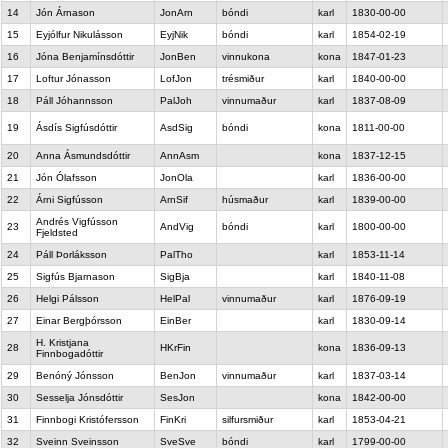
14
Jón Árnason
JonArn
bóndi
karl
1830-00-00
15
Eyjólfur Nikulásson
EyjNik
bóndi
karl
1854-02-19
16
Jóna Benjamínsdóttir
JonBen
vinnukona
kona
1847-01-23
17
Loftur Jónasson
LofJon
trésmiður
karl
1840-00-00
18
Páll Jóhannsson
PalJoh
vinnumaður
karl
1837-08-09
19
Ásdís Sigfúsdóttir
AsdSig
bóndi
kona
1811-00-00
20
Anna Ásmundsdóttir
AnnAsm
kona
1837-12-15
21
Jón Ólafsson
JonOla
karl
1836-00-00
22
Árni Sigfússon
ArnSif
húsmaður
karl
1839-00-00
Andrés Vigfússon
23
AndVig
bóndi
karl
1800-00-00
Fjeldsted
24
Páll Þorláksson
PalTho
karl
1853-11-14
25
Sigfús Bjarnason
SigBja
karl
1840-11-08
26
Helgi Pálsson
HelPal
vinnumaður
karl
1876-09-19
27
Einar Bergþórsson
EinBer
karl
1830-09-14
H. Kristjana
28
HKrFin
kona
1836-09-13
Finnbogadóttir
29
Benóný Jónsson
BenJon
vinnumaður
karl
1837-03-14
30
Sesselja Jónsdóttir
SesJon
kona
1842-00-00
31
Finnbogi Kristófersson
FinKri
silfursmiður
karl
1853-04-21
32
Sveinn Sveinsson
SveSve
bóndi
karl
1799-00-00