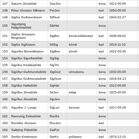
147
Sæunn Jónsdóttir
SaeJon
kona
1812-00-00
148
Pétur Jónsson Hillmann
PetJon
karl
1854-00-00
149
Sigfús Guðmundsson
SifGud
karl
1843-02-27
Sigurbjörg
150
SibHal
kona
Hallgrímsdóttir
Sigfús Jónasson
151
SigBer
bóndi,bókbindari
karl
1836-06-02
Bergmann
152
Sigfús Sigfússon
SifSig
bóndi
karl
1814-11-10
153
Sigurður Benediktsson
SigBen
bóndi
karl
1822-05-30
154
Sigríður Sigurðardóttir
SigSig
kona
155
Sigríður Þorláksdóttir
SigThr
kona
156
Sigríður Guðmundsdóttir
SigGud
vinnukona
kona
1832-00-00
157
Sigríður Guðmundsdóttir
SigGum
kona
1818-04-13
158
Sigríður Hallsdóttir
SigHal
kona
1812-00-00
159
Sigríður Jónsdóttir
SirJon
ekkja
kona
1825-00-00
160
Sigríður Jónsdóttir
SgrJon
kona
161
Sigurður J. Lynge
SigLyn
kennari
karl
1817-05-29
162
Rannveig Eiríksdóttir
RanEir
kona
163
Runólfur Jónsson
RunJon
karl
164
Salbjörg Pálsdóttir
SalPal
kona
165
Stefán Kristinsson
SteKri
prófastur
karl
1874-12-10