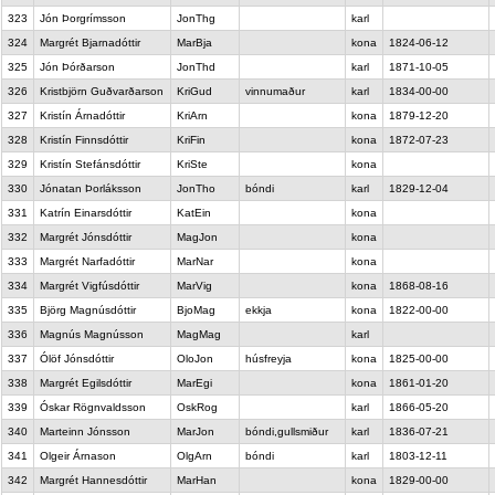
323
Jón Þorgrímsson
JonThg
karl
324
Margrét Bjarnadóttir
MarBja
kona
1824-06-12
325
Jón Þórðarson
JonThd
karl
1871-10-05
326
Kristbjörn Guðvarðarson
KriGud
vinnumaður
karl
1834-00-00
327
Kristín Árnadóttir
KriArn
kona
1879-12-20
328
Kristín Finnsdóttir
KriFin
kona
1872-07-23
329
Kristín Stefánsdóttir
KriSte
kona
330
Jónatan Þorláksson
JonTho
bóndi
karl
1829-12-04
331
Katrín Einarsdóttir
KatEin
kona
332
Margrét Jónsdóttir
MagJon
kona
333
Margrét Narfadóttir
MarNar
kona
334
Margrét Vigfúsdóttir
MarVig
kona
1868-08-16
335
Björg Magnúsdóttir
BjoMag
ekkja
kona
1822-00-00
336
Magnús Magnússon
MagMag
karl
337
Ólöf Jónsdóttir
OloJon
húsfreyja
kona
1825-00-00
338
Margrét Egilsdóttir
MarEgi
kona
1861-01-20
339
Óskar Rögnvaldsson
OskRog
karl
1866-05-20
340
Marteinn Jónsson
MarJon
bóndi,gullsmiður
karl
1836-07-21
341
Olgeir Árnason
OlgArn
bóndi
karl
1803-12-11
342
Margrét Hannesdóttir
MarHan
kona
1829-00-00