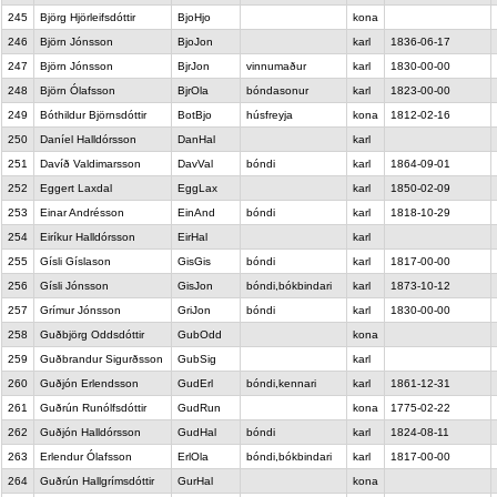
245
Björg Hjörleifsdóttir
BjoHjo
kona
246
Björn Jónsson
BjoJon
karl
1836-06-17
247
Björn Jónsson
BjrJon
vinnumaður
karl
1830-00-00
248
Björn Ólafsson
BjrOla
bóndasonur
karl
1823-00-00
249
Bóthildur Björnsdóttir
BotBjo
húsfreyja
kona
1812-02-16
250
Daníel Halldórsson
DanHal
karl
251
Davíð Valdimarsson
DavVal
bóndi
karl
1864-09-01
252
Eggert Laxdal
EggLax
karl
1850-02-09
253
Einar Andrésson
EinAnd
bóndi
karl
1818-10-29
254
Eiríkur Halldórsson
EirHal
karl
255
Gísli Gíslason
GisGis
bóndi
karl
1817-00-00
256
Gísli Jónsson
GisJon
bóndi,bókbindari
karl
1873-10-12
257
Grímur Jónsson
GriJon
bóndi
karl
1830-00-00
258
Guðbjörg Oddsdóttir
GubOdd
kona
259
Guðbrandur Sigurðsson
GubSig
karl
260
Guðjón Erlendsson
GudErl
bóndi,kennari
karl
1861-12-31
261
Guðrún Runólfsdóttir
GudRun
kona
1775-02-22
262
Guðjón Halldórsson
GudHal
bóndi
karl
1824-08-11
263
Erlendur Ólafsson
ErlOla
bóndi,bókbindari
karl
1817-00-00
264
Guðrún Hallgrímsdóttir
GurHal
kona