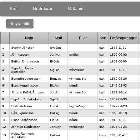
Bréf
Bréfritarar
Orðaleit
Breyta töflu
Nafn
Stutt
Titlar
Kyn
Fæðingardagur
1
Sveinn Jónsson
SveJon
karl
1885-11-30
2
Jón Ívarsson
JonIva
smiður
karl
1826-00-00
3
Eiríkur Jóhannsson
EirJoh
karl
1862-00-00
Sigurður Jósúa
4
SigBjo
húsmaður
karl
1852-11-12
Björnsson
5
Benedikt Jakobsson
BenJak
vinnumaður
karl
1839-05-26
6
Bjarni Arngrímsson
BjaArn
bóndi
karl
1842-03-03
7
Jóhann Friðrik Árnason
JohArn
vinnumaður
karl
1837-10-14
8
Sigríður Þorláksdóttir
SgrTho
kona
1837-00-00
9
Gísli Ísleifsson
GisIsl
lögfræðingur
karl
1872-04-23
10
Páll Sigurðsson
PalSig
bóndi
karl
1812-10-18
11
Einar Kristjánsson
EinKri
bóndi
karl
1842-11-09
12
Jónatan Daníelsson
JonDan
hreppstjóri
karl
1824-01-24
Helga Rannveig
13
HelJon
kona
1843-11-23
Jónsdóttir