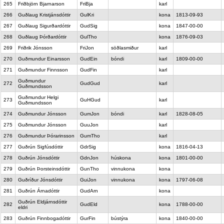
265
Friðbjörn Bjarnarson
FriBja
karl
266
Guðlaug Kristjánsdóttir
GulKri
kona
1813-09-93
267
Guðlaug Sigurðardóttir
GudSig
kona
1847-00-00
268
Guðlaug Þórðardóttir
GulTho
kona
1876-09-03
269
Friðrik Jónsson
FriJon
söðlasmiður
karl
270
Guðmundur Einarsson
GudEin
bóndi
karl
1809-00-00
271
Guðmundur Finnsson
GudFin
karl
Guðmundur
272
GudGud
karl
Guðmundsson
Guðmundur Helgi
273
GuHGud
karl
Guðmundsson
274
Guðmundur Jónsson
GumJon
bóndi
karl
1828-08-05
275
Guðmundur Jónsson
GuuJon
karl
276
Guðmundur Þórarinsson
GumTho
karl
277
Guðrún Sigfúsdóttir
GdrSig
kona
1816-04-13
278
Guðrún Jónsdóttir
GdnJon
húskona
kona
1801-00-00
279
Guðrún Þorsteinsdóttir
GunTho
vinnukona
kona
280
Guðríður Jónsdóttir
GuiJon
vinnukona
kona
1797-06-08
281
Guðrún Árnadóttir
GudArn
kona
Guðrún Eldjárnsdóttir
282
GudEld
kona
1788-00-00
eldri
283
Guðrún Finnbogadóttir
GurFin
bústýra
kona
1840-00-00