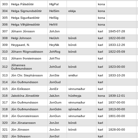
303
Helga Pálsdóttir
HlgPal
kona
304
Helga Sigmundsdóttir
HelSim
ekkja
kona
305
Helga Sigurðardóttir
HelSig
kona
306
Helga Vilhjálmsdóttir
HelVil
kona
307
Jóhann Jónsson
JohJon
karl
1845-07-28
308
Helgi Johnson
HelJoh
bóndi
karl
1822-00-00
309
Heygaard, N.
HeyNik
bóndi
karl
1833-12-26
310
Jóhann Rögnvaldsson
JohRog
bóndi
karl
1822-05-09
311
Jóhann Þorsteinsson
JohTho
karl
Jóhannes
312
JohGud
bóndi
karl
1823-00-00
Guðmundsson
313
Jón Chr. Stephánsson
JonSte
smiður
karl
1833-10-26
314
Jón Guðmundsson
JonGud
karl
315
Jón Eiríksson
JonEir
vinnumaður
karl
316
Jakobína Jónsdóttir
JakJon
húsfreyja
kona
1839-12-01
317
Jón Guðmundsson
JonGum
vinnumaður
karl
1837-00-00
318
Jón Guðmundsson
JonGdm
sjómaður
karl
1813-00-00
319
Jón Gunnsteinsson
JonGun
vinnumaður
karl
1801-00-00
320
Jón Jónatansson
JonJot
bóndi
karl
321
Jón Jónsson
JonJon
bóndi
karl
1828-00-00
322
Jón Sölvason
JonSol
karl