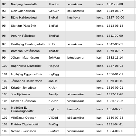
92
Þorbjörg Jónsdóttir
ThoJon
vinnukona
kona
1811-00-00
93
Geir Gunnarsson
GeiGun
söðlasmiður
karl
1846-04-27
94
Björg Halldórsdóttir
BjoHal
húsfreyja
kona
1827_00-00
95
Sigríður Pálsdóttir
SigPal
kona
1813-05-18
96
Þórunn Pálsdóttir
ThoPal
kona
1811-00-00
97
Kristbjörg Finnbogadóttir
KriFib
vinnukona
kona
1842-03-02
98
Þórarinn Stefánsson
ThoSte
karl
1865-02-07
99
Jóhann Magnússon
JohMag
bóndasonur
karl
1832-11-14
100
Ragnhildur Ólafsdóttir
RagOla
kona
1837-08-03
101
Ingibjörg Eggertsdóttir
IngEgg
kona
1850-01-01
102
Jóhannes Halldórsson
JohHal
karl
1855-09-10
103
Kristrún Jónsdóttir
KriJon
kona
1810-09-01
104
Jón Hjaltason
JonHja
vinnumaður
karl
1827-12-28
105
Klemens Jónsson
KleJon
vinnumaður
karl
1836-12-25
Ingibjörg E.
106
IngGun
húsmóðir
kona
1834-07-05
Gunnlaugsdóttir
107
Vilhjálmur Oddsen
VilOdd
söðlasmiður
karl
1830-07-28
108
Friðrika Olgeirsdóttir
FraOlg
kona
1831-04-11
109
Sveinn Sveinsson
SvnSve
vinnumaður
karl
1834-00-00