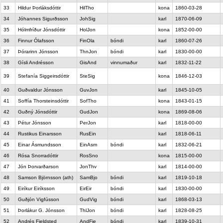
33
Hildur Þorláksdóttir
HilTho
kona
1860-03-28
34
Jóhannes Sigurðsson
JohSig
karl
1870-06-09
35
Hólmfríður Jónsdóttir
HolJon
kona
1852-00-00
36
Finnur Ólafsson
FinOla
bóndi
karl
1860-07-26
37
Þórarinn Jónsson
ThnJon
bóndi
karl
1830-00-00
38
Gísli Andrésson
GisAnd
vinnumaður
karl
1832-11-22
39
Stefanía Siggeirsdóttir
SteSig
kona
1846-12-03
40
Guðvaldur Jónsson
GuvJon
karl
1845-10-05
41
Soffía Thorsteinsdóttir
SofTho
kona
1843-01-15
42
Guðný Jónsdóttir
GudJon
kona
1869-08-06
43
Pétur Jónsson
PerJon
karl
1818-00-00
44
Rustikus Einarsson
RusEin
karl
1818-06-11
45
Einar Ásmundsson
EinAsm
bóndi
karl
1832-06-21
46
Rósa Snorradóttir
RosSno
kona
1815-00-00
47
Jón Þorvarðarson
JonThv
karl
1814-00-00
48
Samson Björnsson (ath)
SamBjo
bóndi
karl
1819-10-18
49
Eiríkur Eiríksson
EirEir
bóndi
karl
1830-00-00
50
Guðjón Vigfússon
GudVig
bóndi
karl
1868-03-13
51
Þorlákur G. Jónsson
ThlJon
bóndi
karl
1828-08-25
52
Andrés Fjeldsted
AndFje
bóndi
karl
1839-10-31