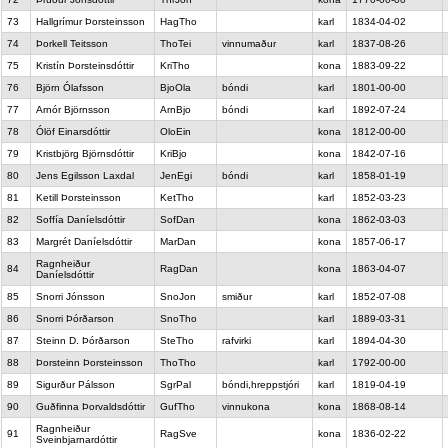
73
Hallgrímur Þorsteinsson
HagTho
karl
1834-04-02
74
Þorkell Teitsson
ThoTei
vinnumaður
karl
1837-08-26
75
Kristín Þorsteinsdóttir
KriTho
kona
1883-09-22
76
Björn Ólafsson
BjoOla
bóndi
karl
1801-00-00
77
Arnór Björnsson
ArnBjo
bóndi
karl
1892-07-24
78
Ólöf Einarsdóttir
OloEin
kona
1812-00-00
79
Kristbjörg Björnsdóttir
KriBjo
kona
1842-07-16
80
Jens Egilsson Laxdal
JenEgi
bóndi
karl
1858-01-19
81
Ketill Þorsteinsson
KetTho
karl
1852-03-23
82
Soffía Daníelsdóttir
SofDan
kona
1862-03-03
83
Margrét Daníelsdóttir
MarDan
kona
1857-06-17
Ragnheiður
84
RagDan
kona
1863-04-07
Daníelsdóttir
85
Snorri Jónsson
SnoJon
smiður
karl
1852-07-08
86
Snorri Þórðarson
SnoTho
karl
1889-03-31
87
Steinn D. Þórðarson
SteTho
rafvirki
karl
1894-04-30
88
Þorsteinn Þorsteinsson
ThoTho
karl
1792-00-00
89
Sigurður Pálsson
SgrPal
bóndi,hreppstjóri
karl
1819-04-19
90
Guðfinna Þorvaldsdóttir
GufTho
vinnukona
kona
1868-08-14
Ragnheiður
91
RagSve
kona
1836-02-22
Sveinbjarnardóttir